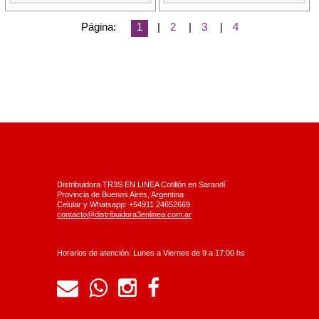
Página:
1
|
2
|
3
|
4
Distribuidora TR3S EN LINEA Cotillón en Sarandí
Provincia de Buenos Aires, Argentina
Celular y Whatsapp: +54911 24652669
contacto@distribuidora3enlinea.com.ar
Horarios de atención: Lunes a Viernes de 9 a 17:00 hs