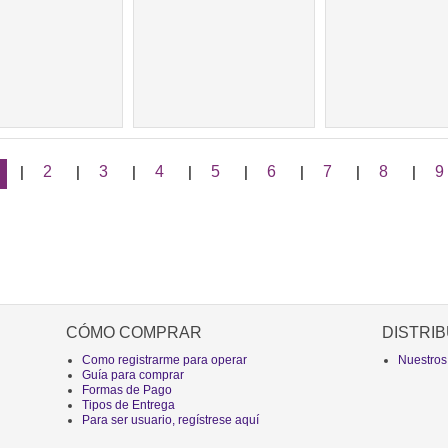
|
2
|
3
|
4
|
5
|
6
|
7
|
8
|
9
CÓMO COMPRAR
DISTRIB
Como registrarme para operar
Nuestros
Guía para comprar
Formas de Pago
Tipos de Entrega
Para ser usuario, regístrese aquí