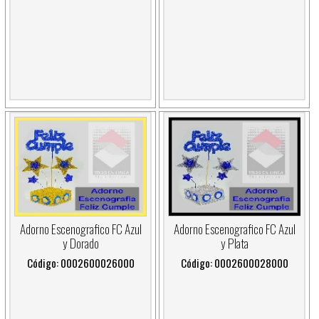
Adorno Escenografico FC Azul
Adorno Escenografico FC Azul
y Dorado
y Plata
Código: 0002600026000
Código: 0002600028000