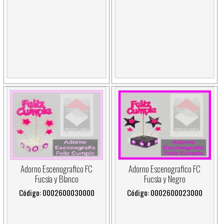
Adorno Escenografico FC
Adorno Escenografico FC
Fucsia y Blanco
Fucsia y Negro
Código: 0002600030000
Código: 0002600023000