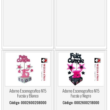
Adorno Escenografico N15
Adorno Escenografico N15
Fucsia y Blanco
Fucsia y Negro
Código: 0002600208000
Código: 0002600218000