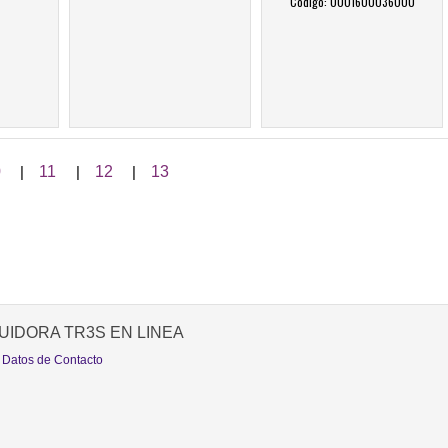
Código: 0001600036000
0
|
11
|
12
|
13
UIDORA TR3S EN LINEA
 Datos de Contacto