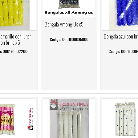
Bengala Among Us x5
amarillo con lunar
Bengala azul con bri
Código: 0001600095000
on brillo x5
o: 0001600022000
Código: 0001600