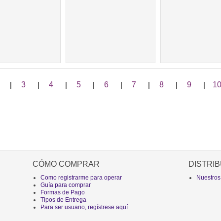
|
3
|
4
|
5
|
6
|
7
|
8
|
9
|
1
CÓMO COMPRAR
DISTRIB
Como registrarme para operar
Nuestros
Guía para comprar
Formas de Pago
Tipos de Entrega
Para ser usuario, regístrese aquí