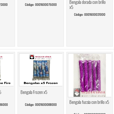
Bengala dorada con brillo
123000
Código: 0001600075000
x5
Código: 0001600031000
5
Bengala Frozen x5
Bengala fucsia con brillo x5
086000
Código: 0001600088000